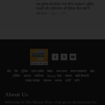
क्या दुनिया को मिलेगा नया सैन्य गठबंधन? तुर्किये,
सऊदी और पाकिस्तान की डिफेंस डील चर्चा में
TBN Desk
-
August 7, 2026
होम
देश
दुनिया
उत्तर प्रदेश
बिहार
अन्य राज्य
शासन प्रशासन
खेल
ट्रेंडिंग
अपराध
मनोरंजन
Money मंत्र
बतरस
खेती किसानी
लाइफ स्टाइल
स्वास्थ्य
आस्था
चटोरे
ब्लॉग
About Us
Welcome to The Bharat Now, your go-to destination for