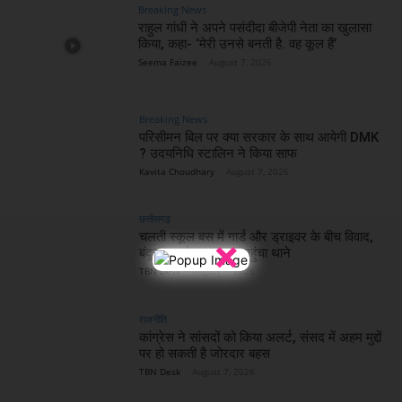
Breaking News
राहुल गांधी ने अपने पसंदीदा बीजेपी नेता का खुलासा
किया, कहा- ‘मेरी उनसे बनती है. वह कूल हैं’
Seema Faizee
-
August 7, 2026
Breaking News
परिसीमन बिल पर क्या सरकार के साथ आयेगी DMK
? उदयनिधि स्टालिन ने किया साफ
Kavita Choudhary
-
August 7, 2026
छत्तीसगढ़
चलती स्कूल बस में गार्ड और ड्राइवर के बीच विवाद,
×
बंदूक तानने का मामला पहुंचा थाने
TBN Desk
-
August 7, 2026
राजनीति
कांग्रेस ने सांसदों को किया अलर्ट, संसद में अहम मुद्दों
पर हो सकती है जोरदार बहस
TBN Desk
-
August 7, 2026