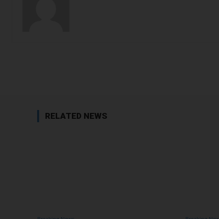
Facebook
Share
RELATED NEWS
Breaking News
Breaking Ne