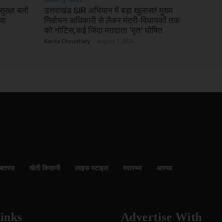
रक्षा बलों
उत्तराखंड SIR अभियान में बड़ा खुलासा! मुख्य
वा
निर्वाचन अधिकारी से लेकर मंत्री-विधायकों तक
को नोटिस,कई जिंदा मतदाता ‘मृत’ घोषित
Kavita Choudhary
-
August 7, 2026
बतरस
खेती किसानी
लाइफ स्टाइल
स्वास्थ्य
आस्था
inks
Advertise With