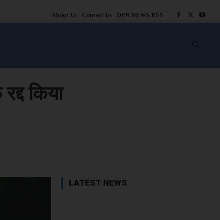
About Us
Contact Us
DPR NEWS RSS
किसानी
लाइफ स्टाइल
स्वास्थ्य
आस्था
चटोरे
ब्लॉग
अन्य
रद्द किया
book
X
WhatsApp
Linkedin
LATEST NEWS