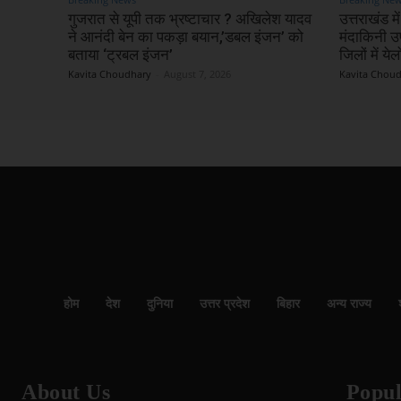
गुजरात से यूपी तक भ्रष्टाचार ? अखिलेश यादव
उत्तराखंड 
ने आनंदी बेन का पकड़ा बयान,’डबल इंजन’ को
मंदाकिनी 
बताया ‘ट्रबल इंजन’
जिलों में ये
Kavita Choudhary
-
August 7, 2026
Kavita Chou
होम
देश
दुनिया
उत्तर प्रदेश
बिहार
अन्य राज्य
About Us
Popul