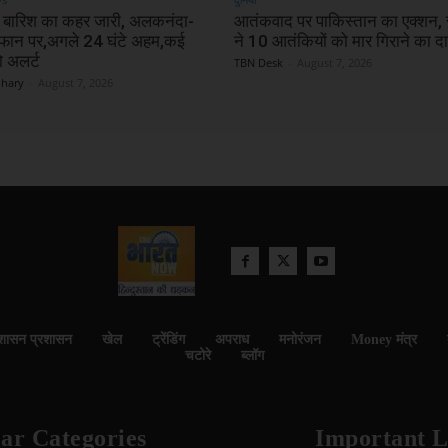
में बारिश का कहर जारी, अलकनंदा-
आतंकवाद पर पाकिस्तान का एक्शन, सु
उफान पर,अगले 24 घंटे अहम,कई
ने 10 आतंकियों को मार गिराने का दा
लो अलर्ट
TBN Desk
-
August 7, 2026
dhary
-
August 7, 2026
शासन प्रशासन
खेल
ट्रेंडिंग
अपराध
मनोरंजन
Money मंत्र
चटोरे
ब्लॉग
ar Categories
Important L