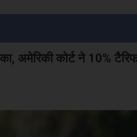
सन प्रशासन
खेल
ट्रेंडिंग
अपराध
मनोरंजन
MONEY मंत्र
बतरस
खेती 
 अमेरिकी कोर्ट ने 10% टैरिफ 
Face
Share