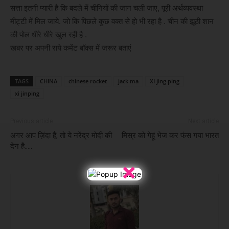
सत्ता इतनी प्यारी है कि बदले में चीनियों की जान चली जाए, पूरी अर्थव्यवस्था
मीट्टी में मिल जाये. जो कि पिछले कुछ वक्त से हो भी रहा है . चीन की झूठी शान
की पोल धीरे धीरे खुल रही है .
खबर पर अपनी राये कमेंट बॉक्स में जरूर बताएं
TAGS
CHINA
chinese rocket
jack ma
XI jing ping
xi jinping
Previous article
Next article
अगर आप ज़िंदा हैं, तो ये नरेंद्र मोदी की
मिस्र को गेहूं भेज कर फंस गया भारत
देन है…..
×