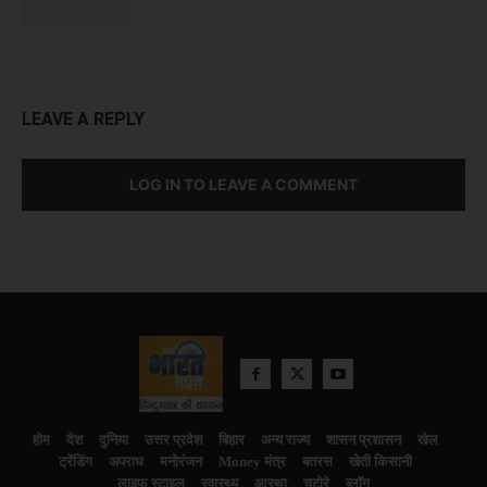
LEAVE A REPLY
LOG IN TO LEAVE A COMMENT
होम
देश
दुनिया
उत्तर प्रदेश
बिहार
अन्य राज्य
शासन प्रशासन
खेल
ट्रेंडिंग
अपराध
मनोरंजन
Money मंत्र
बतरस
खेती किसानी
लाइफ स्टाइल
स्वास्थ्य
आस्था
चटोरे
ब्लॉग