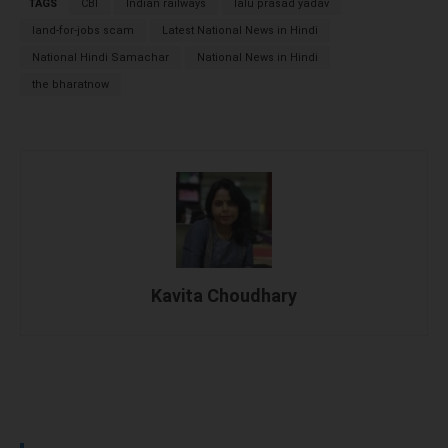
TAGS
CBI
Indian railways
lalu prasad yadav
land-for-jobs scam
Latest National News in Hindi
National Hindi Samachar
National News in Hindi
the bharatnow
Kavita Choudhary
Facebook
X
WhatsApp
Linked