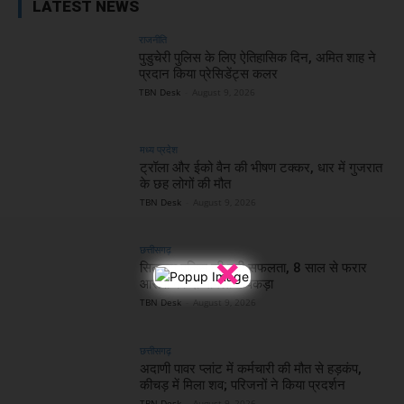
LATEST NEWS
राजनीति
पुडुचेरी पुलिस के लिए ऐतिहासिक दिन, अमित शाह ने
प्रदान किया प्रेसिडेंट्स कलर
TBN Desk
-
August 9, 2026
मध्य प्रदेश
ट्रॉला और ईको वैन की भीषण टक्कर, धार में गुजरात
के छह लोगों की मौत
TBN Desk
-
August 9, 2026
छत्तीसगढ़
×
सिलतरा पुलिस की बड़ी सफलता, 8 साल से फरार
आरोपी को दो मामलों में पकड़ा
TBN Desk
-
August 9, 2026
छत्तीसगढ़
अदाणी पावर प्लांट में कर्मचारी की मौत से हड़कंप,
कीचड़ में मिला शव; परिजनों ने किया प्रदर्शन
TBN Desk
-
August 9, 2026