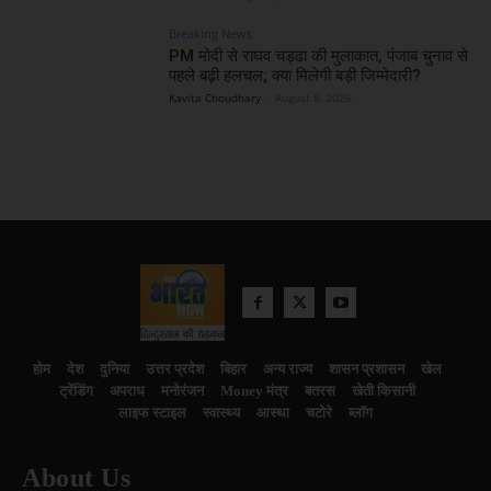
Breaking News
PM मोदी से राघव चड्ढा की मुलाकात, पंजाब चुनाव से
पहले बढ़ी हलचल; क्या मिलेगी बड़ी जिम्मेदारी?
Kavita Choudhary
-
August 8, 2026
होम
देश
दुनिया
उत्तर प्रदेश
बिहार
अन्य राज्य
शासन प्रशासन
खेल
ट्रेंडिंग
अपराध
मनोरंजन
Money मंत्र
बतरस
खेती किसानी
लाइफ स्टाइल
स्वास्थ्य
आस्था
चटोरे
ब्लॉग
About Us