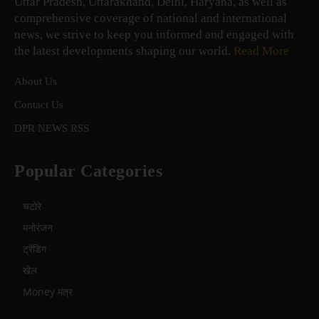
Uttar Pradesh, Uttarakhand, Delhi, Haryana, as well as
comprehensive coverage of national and international
news, we strive to keep you informed and engaged with
the latest developments shaping our world.
Read More
About Us
Contact Us
DPR NEWS RSS
Popular Categories
चटोरे
मनोरंजन
ट्रेंडिंग
खेल
Money मंत्र