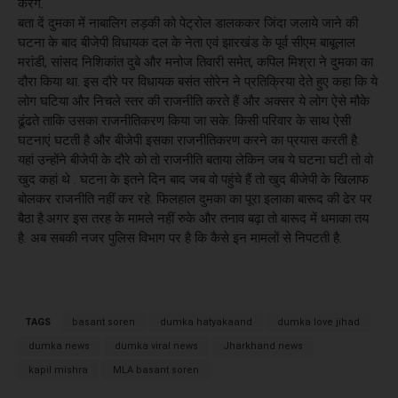
करेंगे.
बता दें दुमका में नाबालिग लड़की को पेट्रोल डालककर जिंदा जलाये जाने की
घटना के बाद बीजेपी विधायक दल के नेता एवं झारखंड के पूर्व सीएम बाबूलाल
मरांडी, सांसद निशिकांत दुबे और मनोज तिवारी समेत, कपिल मिश्रा ने दुमका का
दौरा किया था. इस दौरे पर विधायक बसंत सोरेन ने प्रतिक्रिया देते हुए कहा कि ये
लोग घटिया और निचले स्तर की राजनीति करते हैं और अक्सर ये लोग ऐसे मौके
ढूंढते ताकि उसका राजनीतिकरण किया जा सके. किसी परिवार के साथ ऐसी
घटनाएं घटती है और बीजेपी इसका राजनीतिकरण करने का प्रयास करती है.
यहां उन्होंने बीजेपी के दौरे को तो राजनीति बताया लेकिन जब ये घटना घटी तो वो
खुद कहां थे . घटना के इतने दिन बाद जब वो पहुंचे हैं तो खुद बीजेपी के खिलाफ
बोलकर राजनीति नहीं कर रहे. फिलहाल दुमका का पूरा इलाका बारूद की ढेर पर
बैठा है.अगर इस तरह के मामले नहीं रुके और तनाव बढ़ा तो बारूद में धमाका तय
है. अब सबकी नजर पुलिस विभाग पर है कि कैसे इन मामलों से निपटती है.
TAGS
basant soren
dumka hatyakaand
dumka love jihad
dumka news
dumka viral news
Jharkhand news
kapil mishra
MLA basant soren