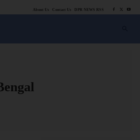
About Us
Contact Us
DPR NEWS RSS
किसानी
लाइफ स्टाइल
स्वास्थ्य
आस्था
चटोरे
ब्लॉग
अन्य
Bengal