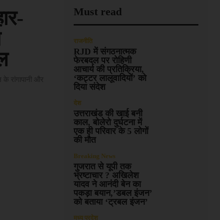
Must read
ार-
न
राजनीति
RJD में संगठनात्मक
यल
फेरबदल पर रोहिणी
आचार्य की प्रतिक्रिया,
‘कट्टर लालूवादियों’ को
 के रांगापानी और
दिया संदेश
देश
उत्तराखंड की खाई बनी
काल, बोलेरो दुर्घटना में
एक ही परिवार के 5 लोगों
की मौत
Breaking News
गुजरात से यूपी तक
भ्रष्टाचार ? अखिलेश
यादव ने आनंदी बेन का
पकड़ा बयान,’डबल इंजन’
को बताया ‘ट्रबल इंजन’
मध्य प्रदेश