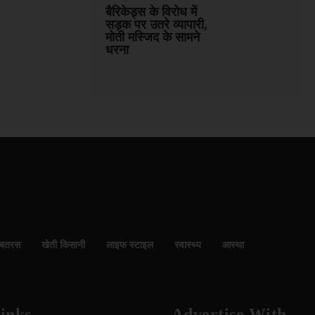
बैरिकेड्स के विरोध में
सड़क पर उतरे व्यापारी,
मोती मस्जिद के सामने
धरना
बतरस
खेती किसानी
लाइफ स्टाइल
स्वास्थ्य
आस्था
inks
Advertise With