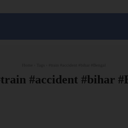
सन प्रशासन
खेल
ट्रेंडिंग
अपराध
मनोरंजन
MONEY मंत्र
बतरस
खेती 
Home
Tags
#train #accident #bihar #Bengal
train #accident #bihar #