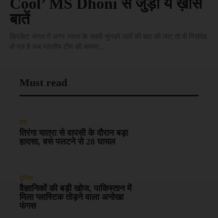
Cool’ MS Dhoni से जुड़ी ये ख़ास
बातें
क्रिकेट जगत में अगर भारत के सबसे सुनहरे पलों की बात की जाए तो वो निसंदेह
वो पल है जब भारतीय टीम की कमान...
Must read
देश
तिरंगा यात्रा से वापसी के दौरान बड़ा
हादसा, बस पलटने से 28 घायल
दुनिया
वैज्ञानिकों की बड़ी खोज, पाकिस्तान में
मिला प्लास्टिक तोड़ने वाला अनोखा
फंगस