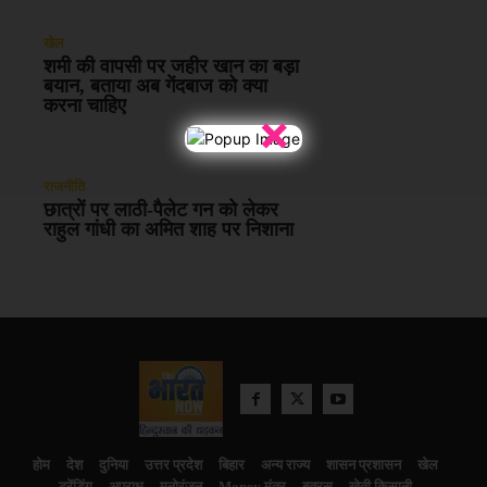
खेल
शमी की वापसी पर जहीर खान का बड़ा
बयान, बताया अब गेंदबाज को क्या
करना चाहिए
×
राजनीति
छात्रों पर लाठी-पैलेट गन को लेकर
राहुल गांधी का अमित शाह पर निशाना
होम
देश
दुनिया
उत्तर प्रदेश
बिहार
अन्य राज्य
शासन प्रशासन
खेल
ट्रेंडिंग
अपराध
मनोरंजन
Money मंत्र
बतरस
खेती किसानी