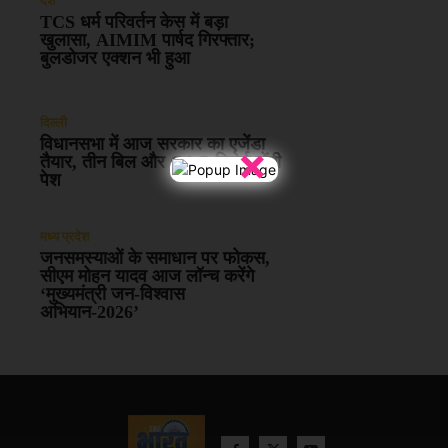
देश
TCS धर्म परिवर्तन केस में बड़ा
खुलासा, AIMIM पार्षद गिरफ्तार;
बुलडोजर एक्शन भी हुआ
दिल्ली
विधानसभा में आज सरकार का एजेंडा
×
तैयार, तीन बिल और CAG रिपोर्ट होंगी
पेश
मध्य प्रदेश
जनसमस्याओं के समाधान पर फोकस,
सीएम मोहन यादव आज लॉन्च करेंगे
‘मुख्यमंत्री जन-विश्वास
अभियान-2026’