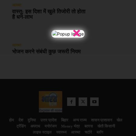
आस्था
वास्तु: इस दिशा में खुले तिजोरी तो होता
है धन-लाभ
×
आस्था
भोजन करने संबंधी कुछ जरूरी नियम
होम
देश
दुनिया
उत्तर प्रदेश
बिहार
अन्य राज्य
शासन प्रशासन
खेल
ट्रेंडिंग
अपराध
मनोरंजन
Money मंत्र
बतरस
खेती किसानी
लाइफ स्टाइल
स्वास्थ्य
आस्था
चटोरे
ब्लॉग