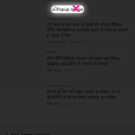
×
Breaking News
13 साल से कम उम्र के बच्चों को सोशल मीडिया,
गेमिंग प्लेटफॉर्म पर अकाउंट बनाने से रोका जा सकता
है: संसद में बिल
Seema Faizee
-
August 8, 2026
हरियाणा
मीरी-पीरी मेडिकल संस्थान को लेकर बढ़ा विवाद,
SGPC-HSGPC में टकराव के आसार
TBN Desk
-
August 8, 2026
Breaking News
डिग्री की मांग को लेकर छात्रों का हंगामा, पटना
यूनिवर्सिटी में बिगड़ा दीक्षांत समारोह का माहौल
TBN Desk
-
August 8, 2026