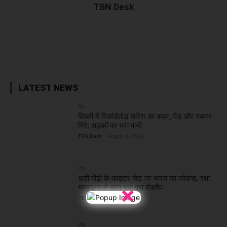
TBN Desk
Facebook
X
WhatsApp
Linked
LATEST NEWS
देश
दिल्ली में रिकॉर्डतोड़ बारिश का कहर, पेड़ और मकान
गिरे; सड़कों पर भरा पानी
TBN Desk
-
August 8, 2026
देश
छठी पीढ़ी के फाइटर जेट पर भारत का फोकस, रक्षा
×
मंत्रालय से मांगा गया पूरा रोडमैप
TBN Desk
-
August 8, 2026
देश