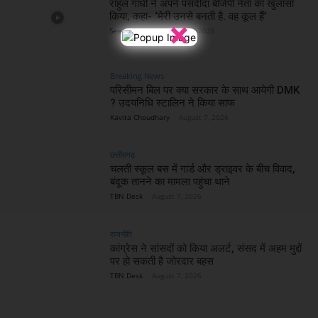
राहुल गांधी ने अपने पसंदीदा बीजेपी नेता का खुलासा
किया, कहा- ‘मेरी उनसे बनती है. वह कूल हैं’
×
Seema Faizee
-
August 7, 2026
Breaking News
परिसीमन बिल पर क्या सरकार के साथ आयेगी DMK
? उदयनिधि स्टालिन ने किया साफ
Kavita Choudhary
-
August 7, 2026
छत्तीसगढ़
चलती स्कूल बस में गार्ड और ड्राइवर के बीच विवाद,
बंदूक तानने का मामला पहुंचा थाने
TBN Desk
-
August 7, 2026
राजनीति
कांग्रेस ने सांसदों को किया अलर्ट, संसद में अहम मुद्दों
पर हो सकती है जोरदार बहस
TBN Desk
-
August 7, 2026