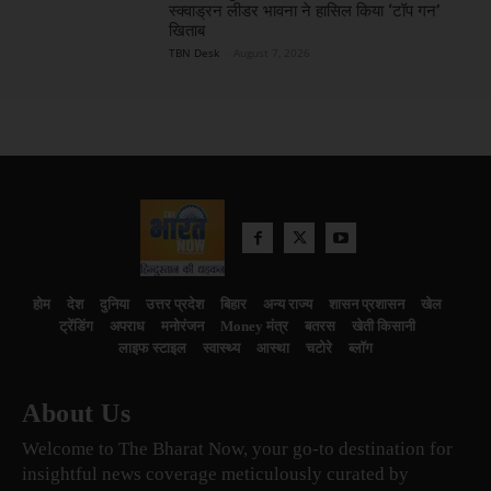
स्क्वाड्रन लीडर भावना ने हासिल किया ‘टॉप गन’
खिताब
TBN Desk
-
August 7, 2026
होम
देश
दुनिया
उत्तर प्रदेश
बिहार
अन्य राज्य
शासन प्रशासन
खेल
ट्रेंडिंग
अपराध
मनोरंजन
Money मंत्र
बतरस
खेती किसानी
लाइफ स्टाइल
स्वास्थ्य
आस्था
चटोरे
ब्लॉग
About Us
Welcome to The Bharat Now, your go-to destination for
insightful news coverage meticulously curated by