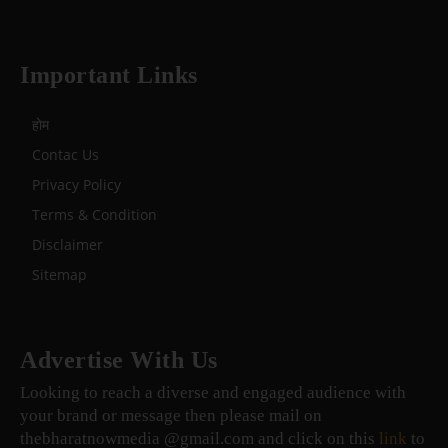
Important Links
होम
Contac Us
Privacy Policy
Terms & Condition
Disclaimer
Sitemap
Advertise With Us
Looking to reach a diverse and engaged audience with
your brand or message then please mail on
thebharatnowmedia @gmail.com and click on this
link
to