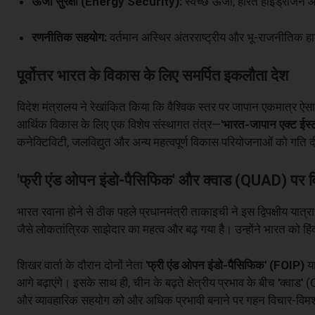
ऊर्जा सुरक्षा (Energy Security):
स्वच्छ ऊर्जा, हरित हाइड्रोजन औ
रणनीतिक सहयोग:
वर्तमान अस्थिर अंतरराष्ट्रीय और भू-राजनीतिक हाल
पूर्वोत्तर भारत के विकास के लिए समर्पित इकलौता देश
विदेश मंत्रालय ने रेखांकित किया कि वैश्विक स्तर पर जापान एकमात्र ऐसा 
आर्थिक विकास के लिए एक विशेष संस्थागत तंत्र—
'भारत-जापान एक्ट ईस्
कनेक्टिविटी, जलविद्युत और अन्य महत्वपूर्ण विकास परियोजनाओं को गति द
'फ्री एंड ओपन इंडो-पैसिफिक' और क्वाड (QUAD) पर वि
भारत रवाना होने से ठीक पहले प्रधानमंत्री ताकाइची ने इस द्विपक्षीय यात
जैसे लोकतांत्रिक साझेदार का महत्व और बढ़ गया है। उन्होंने भारत को हिं
शिखर वार्ता के दौरान दोनों नेता
'फ्री एंड ओपन इंडो-पैसिफिक' (FOIP)
या
आगे बढ़ाएंगे। इसके साथ ही, चीन के बढ़ते क्षेत्रीय प्रभाव के बीच 'क्
और व्यावहारिक सहयोग को और अधिक प्रभावी बनाने पर गहन विचार-विमर