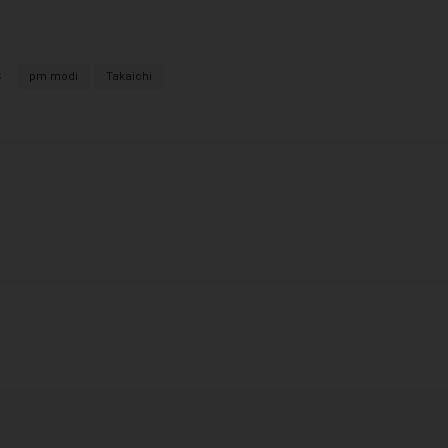
S
pm modi
Takaichi
X
WhatsApp
Linkedin