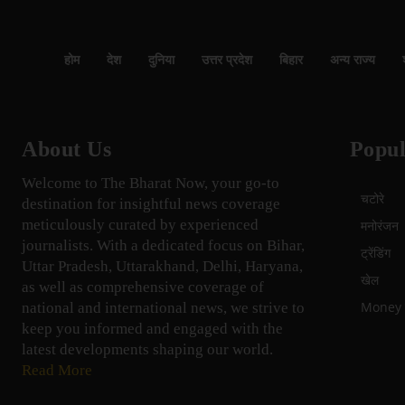
होम
देश
दुनिया
उत्तर प्रदेश
बिहार
अन्य राज्य
About Us
Popul
Welcome to The Bharat Now, your go-to
चटोरे
destination for insightful news coverage
meticulously curated by experienced
मनोरंजन
journalists. With a dedicated focus on Bihar,
ट्रेंडिंग
Uttar Pradesh, Uttarakhand, Delhi, Haryana,
खेल
as well as comprehensive coverage of
Money म
national and international news, we strive to
keep you informed and engaged with the
latest developments shaping our world.
Read More