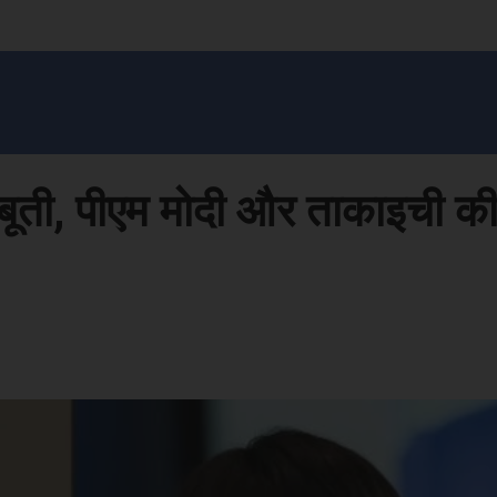
सन प्रशासन
खेल
ट्रेंडिंग
अपराध
मनोरंजन
MONEY मंत्र
बतरस
खेती 
जबूती, पीएम मोदी और ताकाइची 
Face
Share