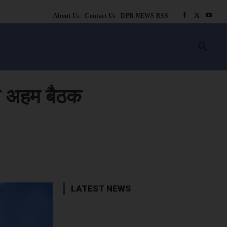
About Us
Contact Us
DPR NEWS RSS
किसानी
लाइफ स्टाइल
स्वास्थ्य
आस्था
चटोरे
ब्लॉग
अन्य
की अहम बैठक
book
X
WhatsApp
Linkedin
LATEST NEWS