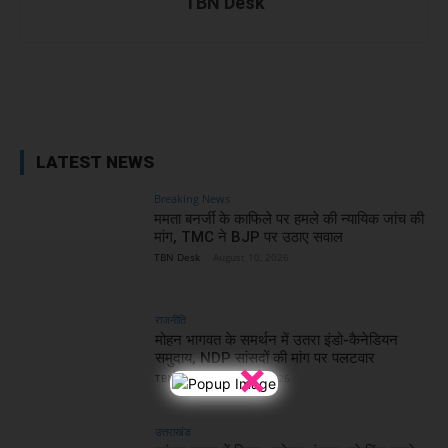
TBN Desk
Facebook
X
WhatsApp
Linked
LATEST NEWS
Breaking News
ममता बनर्जी के काफिले पर हमले की न्यायिक जांच की
मांग, TMC ने BJP पर उठाए सवाल
TBN Desk
-
August 10, 2026
राजनीति
मोहन भागवत के समर्थन में उतरा इंडो-कैनेडियन
समुदाय, NDP सांसदों की मांग पर पलटवार
×
TBN Desk
-
August 10, 2026
उत्तराखंड