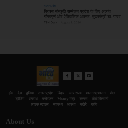
मध्य प्रदेश
ब्रिक्स संस्कृति सम्मेलन प्रदेश के लिए अत्यंत
गौरवपूर्ण और ऐतिहासिक अवसर: मुख्यमंत्री डॉ. यादव
TBN Desk
-
August 8, 2026
होम
देश
दुनिया
उत्तर प्रदेश
बिहार
अन्य राज्य
शासन प्रशासन
खेल
ट्रेंडिंग
अपराध
मनोरंजन
Money मंत्र
बतरस
खेती किसानी
लाइफ स्टाइल
स्वास्थ्य
आस्था
चटोरे
ब्लॉग
About Us