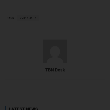
TAGS
VVIP culture
TBN Desk
Facebook
X
WhatsApp
Linked
LATEST NEWS