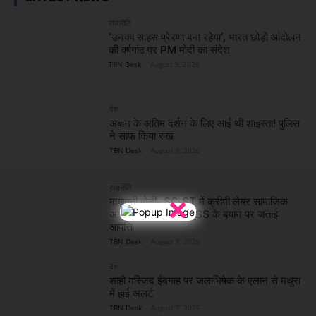
राजनीति
‘उनका साहस प्रेरणा बना रहेगा’, भारत छोड़ो आंदोलन
की वर्षगांठ पर PM मोदी का संदेश
TBN Desk
-
August 9, 2026
देश
अबान के अंतिम दर्शन के लिए आई थीं शाइस्ता! पुलिस
ने साफ किया रुख
TBN Desk
-
August 9, 2026
राजनीति
×
मायावती बोलीं- SC-ST में क्रीमी लेयर सामाजिक
अधिकारों के खिलाफ, RSS के बयान पर जताई
आपत्ति
TBN Desk
-
August 9, 2026
देश
शाही मस्जिद ईदगाह पर जलाभिषेक के एलान से मथुरा
में हाई अलर्ट
TBN Desk
-
August 9, 2026