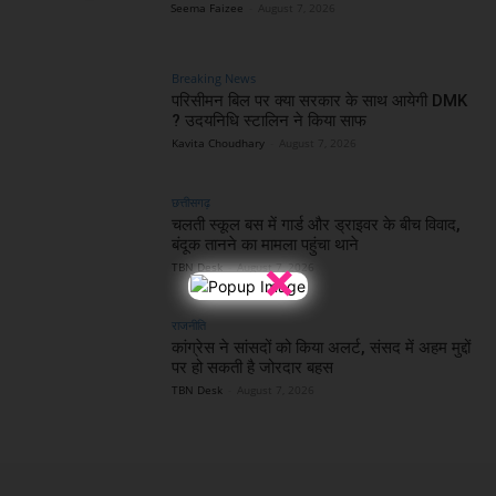
Seema Faizee
-
August 7, 2026
Breaking News
परिसीमन बिल पर क्या सरकार के साथ आयेगी DMK
? उदयनिधि स्टालिन ने किया साफ
Kavita Choudhary
-
August 7, 2026
छत्तीसगढ़
चलती स्कूल बस में गार्ड और ड्राइवर के बीच विवाद,
बंदूक तानने का मामला पहुंचा थाने
×
TBN Desk
-
August 7, 2026
राजनीति
कांग्रेस ने सांसदों को किया अलर्ट, संसद में अहम मुद्दों
पर हो सकती है जोरदार बहस
TBN Desk
-
August 7, 2026