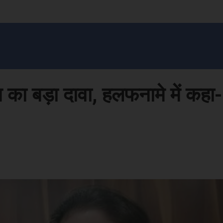
सन प्रशासन
खेल
ट्रेंडिंग
अपराध
मनोरंजन
MONEY मंत्र
बतरस
खेती 
का बड़ा दावा, हलफनामे में कहा- मै
Face
Share