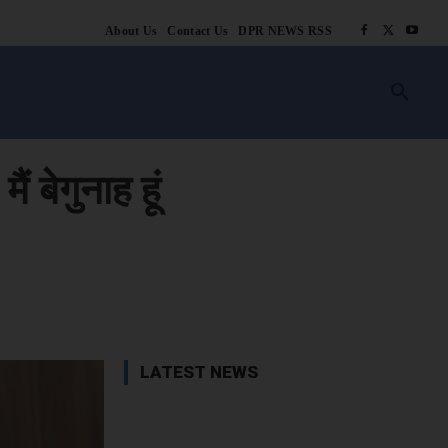
About Us
Contact Us
DPR NEWS RSS
किसानी
लाइफ स्टाइल
स्वास्थ्य
आस्था
चटोरे
ब्लॉग
अन्य
ं बेगुनाह हूं
book
X
WhatsApp
Linkedin
LATEST NEWS