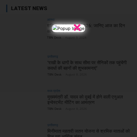
LATEST NEWS
आस्था
×
राशिफल 09 अगस्त 2026: जानिए आज का दिन
आपके लिए कैसा रहेगा
TBN Desk
-
August 9, 2026
छत्तीसगढ़
’राखी के धागों के साथ सीमा पर सैनिकों तक पहुंचेंगी
कवर्धा की बहनों की शुभकामनाएं’
TBN Desk
-
August 8, 2026
मध्य प्रदेश
मुख्यमंत्री डॉ. यादव को दुबई में होने वाली एनुअल
इन्वेस्टमेंट मीटिंग का आमंत्रण
TBN Desk
-
August 8, 2026
छत्तीसगढ़
मिनीमाता महतारी जतन योजना से श्रमिक माताओं को
मिल रहा आर्थिक संबल