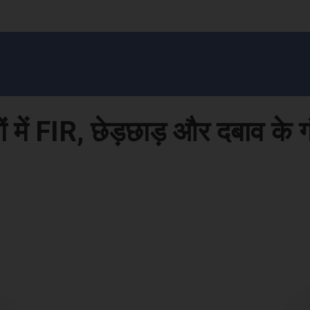
सन प्रशासन
खेल
ट्रेंडिंग
अपराध
मनोरंजन
MONEY मंत्र
बतरस
खेती 
 में FIR, छेड़छाड़ और दबाव के 
Face
Share