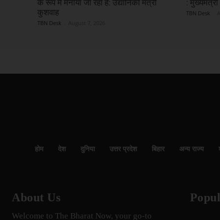
के रूप में मनाया जा रहा है: उद्यानिकी मंत्री
: मुख्यमंत्र
कुशवाह
TBN Desk
-
A
TBN Desk
-
August 7, 2026
होम
देश
दुनिया
उत्तर प्रदेश
बिहार
अन्य राज्य
About Us
Popul
Welcome to The Bharat Now, your go-to