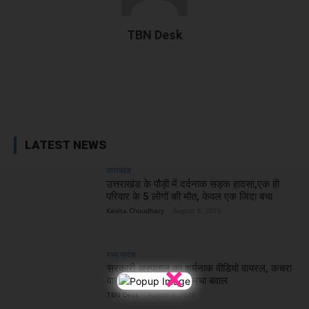
TBN Desk
Facebook
X
WhatsApp
Linked
LATEST NEWS
उत्तराखंड
उत्तराखंड के पौड़ी में दर्दनाक सड़क हादसा,एक ही
परिवार के 5 लोगों की मौत, केवल एक जिंदा बचा
Kavita Choudhary
-
August 8, 2026
मध्य प्रदेश
×
सरकारी अस्पताल का शर्मनाक वीडियो वायरल, कचरा
वाहन से शव ले जाने पर मचा बवाल
TBN Desk
-
August 8, 2026