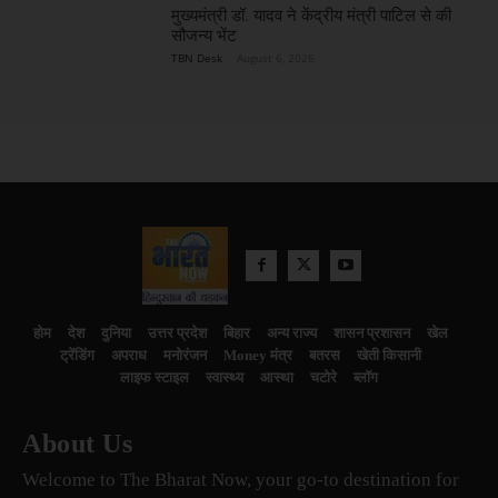
मुख्यमंत्री डॉ. यादव ने केंद्रीय मंत्री पाटिल से की
सौजन्य भेंट
TBN Desk
-
August 6, 2026
होम
देश
दुनिया
उत्तर प्रदेश
बिहार
अन्य राज्य
शासन प्रशासन
खेल
ट्रेंडिंग
अपराध
मनोरंजन
Money मंत्र
बतरस
खेती किसानी
लाइफ स्टाइल
स्वास्थ्य
आस्था
चटोरे
ब्लॉग
About Us
Welcome to The Bharat Now, your go-to destination for