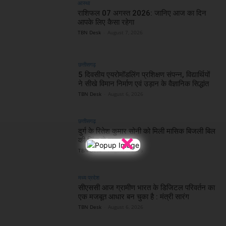
आस्था
राशिफल 07 अगस्त 2026: जानिए आज का दिन
आपके लिए कैसा रहेगा
TBN Desk
-
August 7, 2026
छत्तीसगढ़
5 दिवसीय एयरोमॉडलिंग प्रशिक्षण संपन्न, विद्यार्थियों
ने सीखे विमान निर्माण एवं उड़ान के वैज्ञानिक सिद्धांत
TBN Desk
-
August 6, 2026
छत्तीसगढ़
दुर्ग के रितेश कुमार सोनी को मिली मासिक बिजली बिल
×
की चिंता से राहत
TBN Desk
-
August 6, 2026
मध्य प्रदेश
सीएससी आज ग्रामीण भारत के डिजिटल परिवर्तन का
एक मजबूत आधार बन चुका है : मंत्री सारंग
TBN Desk
-
August 6, 2026