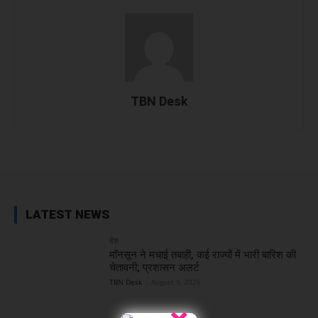
TBN Desk
Facebook
X
WhatsApp
Linked
LATEST NEWS
देश
मॉनसून ने मचाई तबाही, कई राज्यों में भारी बारिश की
चेतावनी; प्रशासन अलर्ट
TBN Desk
-
August 9, 2026
×