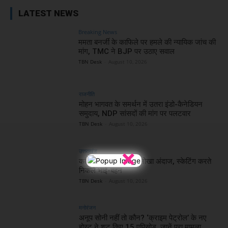
LATEST NEWS
Breaking News
ममता बनर्जी के काफिले पर हमले की न्यायिक जांच की
मांग, TMC ने BJP पर उठाए सवाल
TBN Desk
-
August 10, 2026
राजनीति
मोहन भागवत के समर्थन में उतरा इंडो-कैनेडियन
समुदाय, NDP सांसदों की मांग पर पलटवार
TBN Desk
-
August 10, 2026
×
उत्तराखंड
कांवड़ यात्रा में दिखा अनोखा अंदाज, स्केटिंग करते
निकले भाई-बहन
TBN Desk
-
August 10, 2026
मनोरंजन
अनूप सोनी नहीं तो कौन? ‘क्राइम पेट्रोल’ के नए
होस्ट ने शूट किए 15 एपिसोड, जानें पूरा मामला