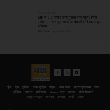
Breaking News
MP में 6.5 करोड़ साल पुराना राज खुला, जिसे
पवित्र मानकर पूज रहे थे आदिवासी वह निकला दुर्लभ
जीवाश्म
TBN Desk
-
August 10, 2026
होम
देश
दुनिया
उत्तर प्रदेश
बिहार
अन्य राज्य
शासन प्रशासन
खेल
ट्रेंडिंग
अपराध
मनोरंजन
Money मंत्र
बतरस
खेती किसानी
लाइफ स्टाइल
स्वास्थ्य
आस्था
चटोरे
ब्लॉग