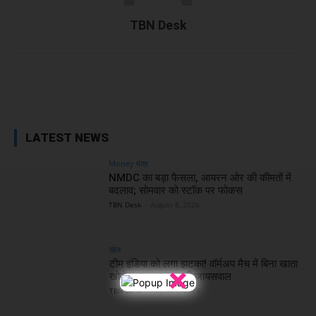
TBN Desk
Facebook
X
WhatsApp
Linked
LATEST NEWS
Money मंत्र
NMDC का बड़ा फैसला, आयरन ओर की कीमतों में
बदलाव; सोमवार को स्टॉक पर फोकस
TBN Desk
-
August 8, 2026
खेल
टीम इंडिया को लगा झटका! वॉर्मअप मैच में बिना खाता
×
खोले आउट हुए यशस्वी जायसवाल
TBN Desk
-
August 8, 2026