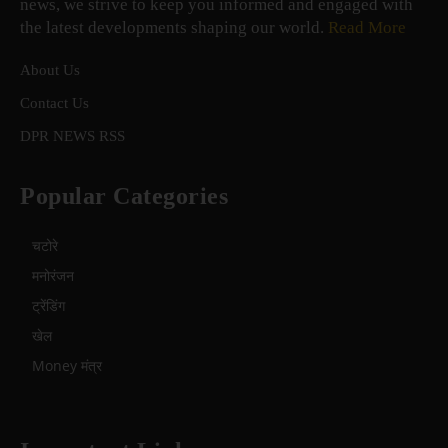
news, we strive to keep you informed and engaged with
the latest developments shaping our world.
Read More
About Us
Contact Us
DPR NEWS RSS
Popular Categories
चटोरे
मनोरंजन
ट्रेंडिंग
खेल
Money मंत्र