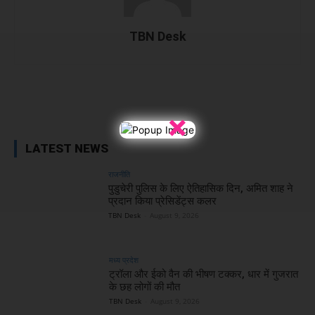
TBN Desk
Facebook
X
WhatsApp
Linked
×
LATEST NEWS
राजनीति
पुडुचेरी पुलिस के लिए ऐतिहासिक दिन, अमित शाह ने
प्रदान किया प्रेसिडेंट्स कलर
TBN Desk
-
August 9, 2026
मध्य प्रदेश
ट्रॉला और ईको वैन की भीषण टक्कर, धार में गुजरात
के छह लोगों की मौत
TBN Desk
-
August 9, 2026