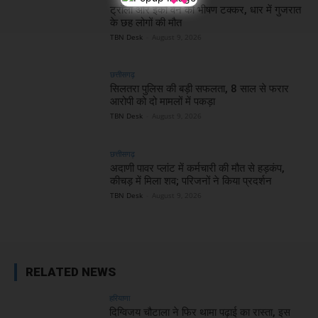
ट्रॉला और ईको वैन की भीषण टक्कर, धार में गुजरात
के छह लोगों की मौत
TBN Desk
-
August 9, 2026
छत्तीसगढ़
सिलतरा पुलिस की बड़ी सफलता, 8 साल से फरार
आरोपी को दो मामलों में पकड़ा
TBN Desk
-
August 9, 2026
छत्तीसगढ़
अदाणी पावर प्लांट में कर्मचारी की मौत से हड़कंप,
कीचड़ में मिला शव; परिजनों ने किया प्रदर्शन
TBN Desk
-
August 9, 2026
RELATED NEWS
हरियाणा
दिग्विजय चौटाला ने फिर थामा पढ़ाई का रास्ता, इस