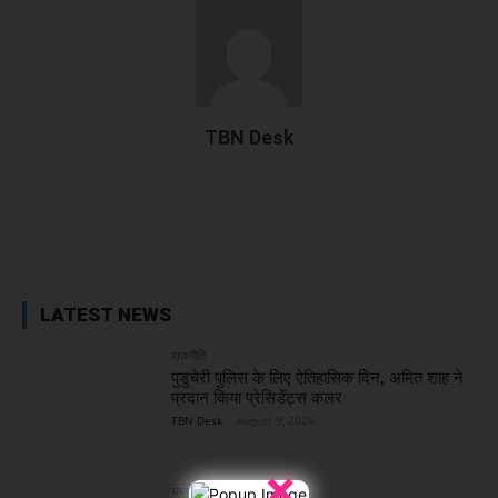
TBN Desk
Facebook
X
WhatsApp
Linked
LATEST NEWS
राजनीति
पुडुचेरी पुलिस के लिए ऐतिहासिक दिन, अमित शाह ने
प्रदान किया प्रेसिडेंट्स कलर
TBN Desk
-
August 9, 2026
×
मध्य प्रदेश