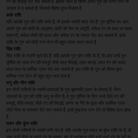
रंग की मिठाई भेंट कर सकते हैं. इसके साथ ही शिष्य अपने गुरु को पन्ना रत्न भी
उपहार में दे सकते हैं, जिससे विशेष पुण्य मिलता है.
कर्क राशि
यदि आपके गुरु की राशि कर्क है, तो इसके स्वामी चंद्र देव हैं. गुरु पूर्णिमा पर आप
अपने गुरु को चांदी के आभूषण, चांदी की चेन या अंगूठी, सफेद रंग के फल या खाद्य
सामग्री, सफेद मोती की माला और सफेद रंग के वस्त्र भेंट कर सकते हैं. कर्क
राशि के गुरु को मोती रत्न देना भी बहुत उत्तम माना जाता है.
सिंह राशि
सिंह राशि के स्वामी सूर्य देव हैं. यदि आपके गुरु इस राशि के हैं, तो आप उन्हें गुरु
पूर्णिमा पर लाल रंग की वस्तुएं जैसे लाल मिठाई, लाल कपड़े, लाल रंग की माला,
लाल फल या धार्मिक ग्रंथ भेंट कर सकते हैं. इस राशि के गुरु को शिष्य द्वारा
माणिक रत्न देना भी बहुत शुभ फल देता है.
धनु और मीन राशि
इन दोनों राशियों के स्वामी देवताओं के गुरु बृहस्पति (ज्ञान के देवता) हैं. जिन
जातकों के गुरु की राशि धनु या मीन है, वे गुरु पूर्णिमा के दिन उन्हें पीले रंग की
वस्तुएं, पीले वस्त्र, पीले रंग की मिठाई, कनेर या गेंदे के फूल और धार्मिक ग्रंथ
जैसे गीता या रामायण भेंट कर सकते हैं. इन्हें पुखराज रत्न देने से विशेष लाभ होता
है.
मकर और कुंभ राशि
इन दोनों राशियों के स्वामी शनि देव हैं. यदि आपके गुरु मकर या कुंभ राशि के हैं, तो
आप उन्हें नीले या काले रंग के वस्त्र, घर में इस्तेमाल होने वाले गहरे रंग के पर्दे या