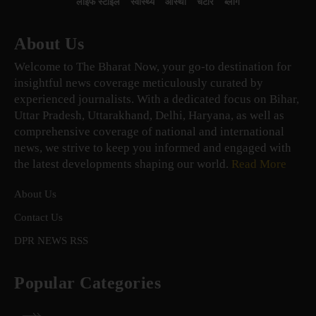
लाइफ स्टाइल
स्वास्थ्य
आस्था
चटोरे
ब्लॉग
About Us
Welcome to The Bharat Now, your go-to destination for
insightful news coverage meticulously curated by
experienced journalists. With a dedicated focus on Bihar,
Uttar Pradesh, Uttarakhand, Delhi, Haryana, as well as
comprehensive coverage of national and international
news, we strive to keep you informed and engaged with
the latest developments shaping our world.
Read More
About Us
Contact Us
DPR NEWS RSS
Popular Categories