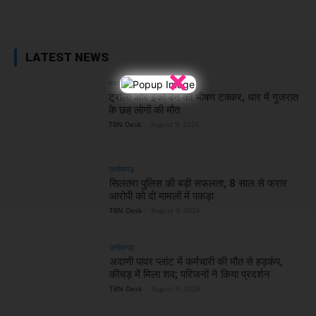
Facebook
X
WhatsApp
Linked
LATEST NEWS
×
मध्य प्रदेश
ट्रॉला और ईको वैन की भीषण टक्कर, धार में गुजरात
के छह लोगों की मौत
TBN Desk
-
August 9, 2026
छत्तीसगढ़
सिलतरा पुलिस की बड़ी सफलता, 8 साल से फरार
आरोपी को दो मामलों में पकड़ा
TBN Desk
-
August 9, 2026
छत्तीसगढ़
अदाणी पावर प्लांट में कर्मचारी की मौत से हड़कंप,
कीचड़ में मिला शव; परिजनों ने किया प्रदर्शन
TBN Desk
-
August 9, 2026