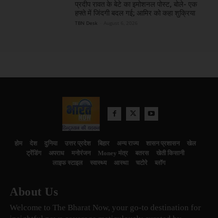
प्रदीप रावत के बेटे का इमोशनल पोस्ट, बोले- एक
हफ्ते में जिंदगी बदल गई; आमिर को कहा शुक्रिया
TBN Desk
-
August 6, 2026
होम
देश
दुनिया
उत्तर प्रदेश
बिहार
अन्य राज्य
शासन प्रशासन
खेल
ट्रेंडिंग
अपराध
मनोरंजन
Money मंत्र
बतरस
खेती किसानी
लाइफ स्टाइल
स्वास्थ्य
आस्था
चटोरे
ब्लॉग
About Us
Welcome to The Bharat Now, your go-to destination for