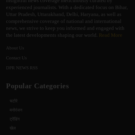
insightful news coverage meticulously curated by
experienced journalists. With a dedicated focus on Bihar,
Uttar Pradesh, Uttarakhand, Delhi, Haryana, as well as
comprehensive coverage of national and international
news, we strive to keep you informed and engaged with
the latest developments shaping our world.
Read More
About Us
Contact Us
DPR NEWS RSS
Popular Categories
चटोरे
मनोरंजन
ट्रेंडिंग
खेल