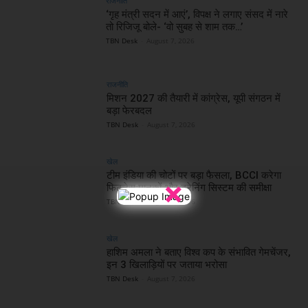
राजनीति
‘गृह मंत्री सदन में आएं’, विपक्ष ने लगाए संसद में नारे
तो रिजिजू बोले- ‘वो सुबह से शाम तक…’
TBN Desk
-
August 7, 2026
राजनीति
मिशन 2027 की तैयारी में कांग्रेस, यूपी संगठन में
बड़ा फेरबदल
TBN Desk
-
August 7, 2026
खेल
टीम इंडिया की चोटों पर बड़ा फैसला, BCCI करेगा
×
फिटनेस मानकों और ट्रेनिंग सिस्टम की समीक्षा
TBN Desk
-
August 7, 2026
खेल
हाशिम अमला ने बताए विश्व कप के संभावित गेमचेंजर,
इन 3 खिलाड़ियों पर जताया भरोसा
TBN Desk
-
August 7, 2026