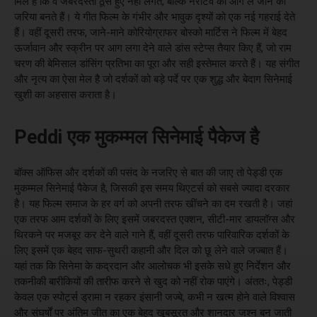
मिले हैं कि वे जबरदस्ती ठूंसे हुए नहीं लगते, बल्कि नैरेटिव को आगे ले जाने का
जरिया बनते हैं। ये गीत फिल्म के गंभीर और भावुक दृश्यों को एक नई गहराई देते
हैं। वहीं दूसरी तरफ, जाने-माने कोरियोग्राफर बोस्को मार्टिस ने फिल्म में बेहद
ऊर्जावान और स्क्रीन पर आग लगा देने वाले डांस स्टेप्स तैयार किए हैं, जो राम
चरण की बेमिसाल डांसिंग प्रतिभा का पूरा और सही इस्तेमाल करते हैं। यह संगीत
और नृत्य का ऐसा मेल है जो दर्शकों को बड़े पर्दे पर एक शुद्ध और बेदाग सिनेमाई
खुशी का अहसास कराता है।
Peddi एक मुकम्मल सिनेमाई पैकेज है
बॉक्स ऑफिस और दर्शकों की पसंद के नजरिए से बात की जाए तो पेड्डी एक
मुकम्मल सिनेमाई पैकेज है, जिसकी इस समय थिएटर्स को सबसे ज्यादा दरकार
है। यह फिल्म समाज के हर वर्ग को अपनी तरफ खींचने का दम रखती है। जहां
एक तरफ आम दर्शकों के लिए इसमें जबरदस्त एक्शन, सीटी-मार डायलॉग्स और
थिरकने पर मजबूर कर देने वाले गाने हैं, वहीं दूसरी तरफ पारिवारिक दर्शकों के
लिए इसमें एक बेहद साफ-सुथरी कहानी और दिल को छू लेने वाले जज्बात हैं।
यहां तक कि सिनेमा के कद्रदान और आलोचक भी इसके सधे हुए निर्देशन और
तकनीकी बारीकियों की तारीफ करने से खुद को नहीं रोक पाएंगे। अंततः, पेड्डी
केवल एक स्पोर्ट्स ड्रामा न रहकर इंसानी जज्बे, कभी न खत्म होने वाले विश्वास
और संघर्षों पर अंतिम जीत का एक बेहद खूबसूरत और शानदार जश्न बन जाती