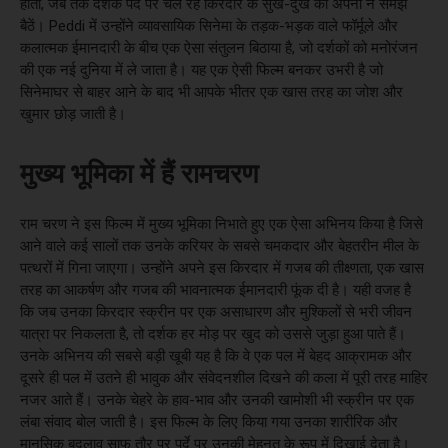
होती, जब तक दर्शक पर्दे पर चल रहे किरदार के सुख-दुख को अपना न समझ
बैठें। Peddi में उन्होंने व्यावसायिक सिनेमा के तड़क-भड़क वाले फॉर्मूले और
कलात्मक ईमानदारी के बीच एक ऐसा संतुलन बिठाया है, जो दर्शकों को मनोरंजन
की एक नई दुनिया में ले जाता है। यह एक ऐसी फिल्म बनकर उभरी है जो
सिनेमाघर से बाहर आने के बाद भी आपके भीतर एक खास तरह का जोश और
खुमार छोड़ जाती है।
मुख्य भूमिका में हैं रामचरण
राम चरण ने इस फिल्म में मुख्य भूमिका निभाते हुए एक ऐसा अभिनय किया है जिसे
आने वाले कई सालों तक उनके करियर के सबसे चमकदार और बेहतरीन मील के
पत्थरों में गिना जाएगा। उन्होंने अपने इस किरदार में गजब की तीक्ष्णता, एक खास
तरह का आकर्षण और गजब की भावनात्मक ईमानदारी फूंक दी है। यही वजह है
कि जब उनका किरदार स्क्रीन पर एक असाधारण और मुश्किलों से भरी जीवन
यात्रा पर निकलता है, तो दर्शक हर मोड़ पर खुद को उससे जुड़ा हुआ पाते हैं।
उनके अभिनय की सबसे बड़ी खूबी यह है कि वे एक पल में बेहद आक्रामक और
दूसरे ही पल में उतने ही भावुक और संवेदनशील दिखने की कला में पूरी तरह माहिर
नजर आते हैं। उनके चेहरे के हाव-भाव और उनकी खामोशी भी स्क्रीन पर एक
लंबा संवाद बोल जाती है। इस फिल्म के लिए किया गया उनका शारीरिक और
मानसिक बदलाव साफ तौर पर पर्दे पर उनकी मेहनत के रूप में दिखाई देता है।