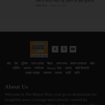
हफ्ते में जिंदगी बदल गई; आमिर को कहा शुक्रिया
TBN Desk
-
August 6, 2026
होम
देश
दुनिया
उत्तर प्रदेश
बिहार
अन्य राज्य
शासन प्रशासन
खेल
ट्रेंडिंग
अपराध
मनोरंजन
Money मंत्र
बतरस
खेती किसानी
लाइफ स्टाइल
स्वास्थ्य
आस्था
चटोरे
ब्लॉग
About Us
Welcome to The Bharat Now, your go-to destination for
insightful news coverage meticulously curated by