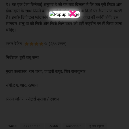
है। यह एक ऐसा सिनेमाई अनुभव है जो यह याद दिलाता है कि जब पूरी शिद्दत और
×
ईमानदारी के साथ फिल्में बनाई जाती हैं, तो वे दर्शकों के दिलों पर कैसा राज करती
हैं। इसके डिजिटल प्लेटफॉर्म पर आने की राह देखना वक्त की बर्बादी होगी, इस
शानदार अनुभव को सिर्फ और सिर्फ सिनेमाघर की बड़ी स्क्रीन पर ही जिया जाना
चाहिए।
स्टार रेटिंग:
☆ (4/5 स्टार)
निर्देशक: बुची बाबू सना
मुख्य कलाकार: राम चरण, जाह्नवी कपूर, शिव राजकुमार
संगीत: ए. आर. रहमान
फिल्म जॉनर: स्पोर्ट्स ड्रामा / एक्शन
TAGS
a r rahman
Peddi
ramcharn
ए आर रहमान