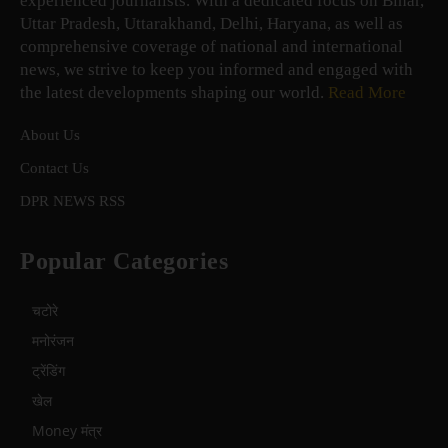
experienced journalists. With a dedicated focus on Bihar,
Uttar Pradesh, Uttarakhand, Delhi, Haryana, as well as
comprehensive coverage of national and international
news, we strive to keep you informed and engaged with
the latest developments shaping our world.
Read More
About Us
Contact Us
DPR NEWS RSS
Popular Categories
चटोरे
मनोरंजन
ट्रेंडिंग
खेल
Money मंत्र