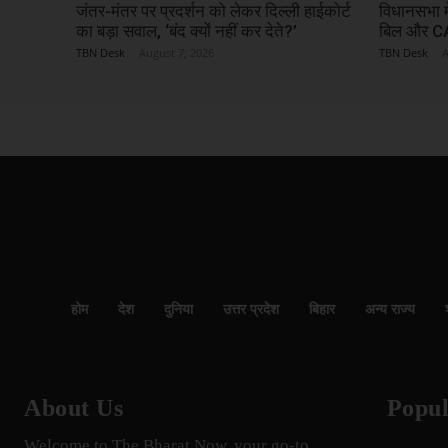
जंतर-मंतर पर प्रदर्शन को लेकर दिल्ली हाईकोर्ट
विधानसभा म
का बड़ा सवाल, ‘बंद क्यों नहीं कर देते?’
बिल और CAG
TBN Desk
-
August 7, 2026
TBN Desk
-
A
होम
देश
दुनिया
उत्तर प्रदेश
बिहार
अन्य राज्य
About Us
Popul
Welcome to The Bharat Now, your go-to