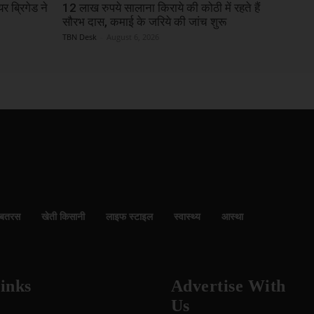
र ब्रिगेड ने
12 लाख रुपये सालाना किराये की कोठी में रहते हैं
सौरभ दास, कमाई के जरिये की जांच शुरू
TBN Desk
-
August 6, 2026
बतरस
खेती किसानी
लाइफ स्टाइल
स्वास्थ्य
आस्था
inks
Advertise With
Us