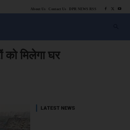
About Us
Contact Us
DPR NEWS RSS
किसानी
लाइफ स्टाइल
स्वास्थ्य
आस्था
चटोरे
ब्लॉग
अन्य
ों को मिलेगा घर
book
X
WhatsApp
Linkedin
LATEST NEWS