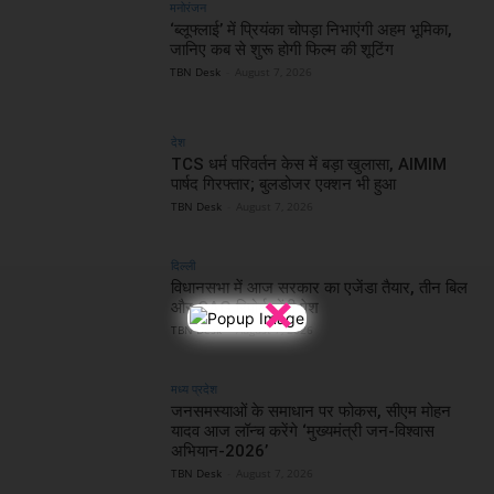
मनोरंजन
‘ब्लूफ्लाई’ में प्रियंका चोपड़ा निभाएंगी अहम भूमिका,
जानिए कब से शुरू होगी फिल्म की शूटिंग
TBN Desk
-
August 7, 2026
देश
TCS धर्म परिवर्तन केस में बड़ा खुलासा, AIMIM
पार्षद गिरफ्तार; बुलडोजर एक्शन भी हुआ
TBN Desk
-
August 7, 2026
दिल्ली
विधानसभा में आज सरकार का एजेंडा तैयार, तीन बिल
×
और CAG रिपोर्ट होंगी पेश
TBN Desk
-
August 7, 2026
मध्य प्रदेश
जनसमस्याओं के समाधान पर फोकस, सीएम मोहन
यादव आज लॉन्च करेंगे ‘मुख्यमंत्री जन-विश्वास
अभियान-2026’
TBN Desk
-
August 7, 2026