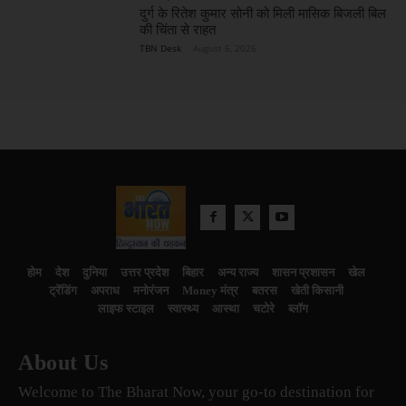
दुर्ग के रितेश कुमार सोनी को मिली मासिक बिजली बिल
की चिंता से राहत
TBN Desk
-
August 6, 2026
होम
देश
दुनिया
उत्तर प्रदेश
बिहार
अन्य राज्य
शासन प्रशासन
खेल
ट्रेंडिंग
अपराध
मनोरंजन
Money मंत्र
बतरस
खेती किसानी
लाइफ स्टाइल
स्वास्थ्य
आस्था
चटोरे
ब्लॉग
About Us
Welcome to The Bharat Now, your go-to destination for