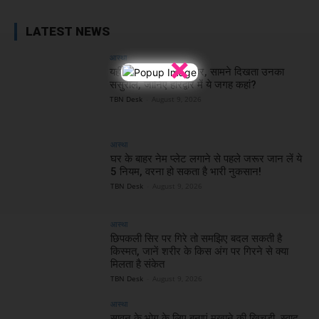
LATEST NEWS
×
आस्था
यहीं भोलेनाथ ने पिया जहर, सामने दिखता उनका
ससुराल, जानिए हरिद्वार में ये जगह कहां?
TBN Desk
-
August 9, 2026
आस्था
घर के बाहर नेम प्लेट लगाने से पहले जरूर जान लें ये
5 नियम, वरना हो सकता है भारी नुकसान!
TBN Desk
-
August 9, 2026
आस्था
छिपकली सिर पर गिरे तो समझिए बदल सकती है
किस्मत, जानें शरीर के किस अंग पर गिरने से क्या
मिलता है संकेत
TBN Desk
-
August 9, 2026
आस्था
सावन के भोग के लिए बनाएं मखाने की खिचड़ी, स्वाद