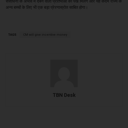
संसाधनों के अभाव में दबने वाली प्रतिभाओं को पंख मिलेंगे और यह कदम राज्य के
अन्य बच्चों के लिए भी एक बड़ा प्रेरणास्रोत साबित होगा।
TAGS
CM will give incentive money
TBN Desk
Facebook
X
WhatsApp
Linked