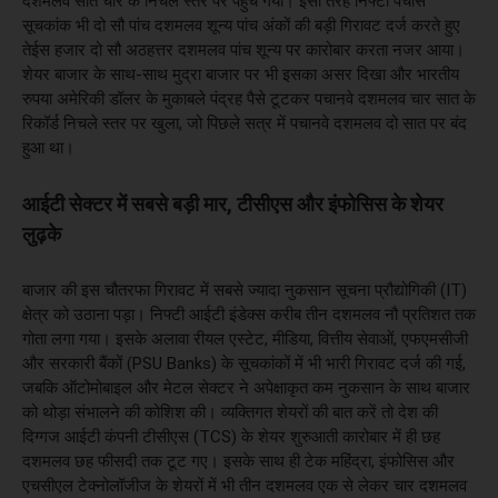
दशमलव सात चार के निचले स्तर पर पहुंच गया। इसी तरह निफ्टी पचास
सूचकांक भी दो सौ पांच दशमलव शून्य पांच अंकों की बड़ी गिरावट दर्ज करते हुए
तेईस हजार दो सौ अठहत्तर दशमलव पांच शून्य पर कारोबार करता नजर आया।
शेयर बाजार के साथ-साथ मुद्रा बाजार पर भी इसका असर दिखा और भारतीय
रुपया अमेरिकी डॉलर के मुकाबले पंद्रह पैसे टूटकर पचानवे दशमलव चार सात के
रिकॉर्ड निचले स्तर पर खुला, जो पिछले सत्र में पचानवे दशमलव दो सात पर बंद
हुआ था।
आईटी सेक्टर में सबसे बड़ी मार, टीसीएस और इंफोसिस के शेयर
लुढ़के
बाजार की इस चौतरफा गिरावट में सबसे ज्यादा नुकसान सूचना प्रौद्योगिकी (IT)
क्षेत्र को उठाना पड़ा। निफ्टी आईटी इंडेक्स करीब तीन दशमलव नौ प्रतिशत तक
गोता लगा गया। इसके अलावा रीयल एस्टेट, मीडिया, वित्तीय सेवाओं, एफएमसीजी
और सरकारी बैंकों (PSU Banks) के सूचकांकों में भी भारी गिरावट दर्ज की गई,
जबकि ऑटोमोबाइल और मेटल सेक्टर ने अपेक्षाकृत कम नुकसान के साथ बाजार
को थोड़ा संभालने की कोशिश की। व्यक्तिगत शेयरों की बात करें तो देश की
दिग्गज आईटी कंपनी टीसीएस (TCS) के शेयर शुरुआती कारोबार में ही छह
दशमलव छह फीसदी तक टूट गए। इसके साथ ही टेक महिंद्रा, इंफोसिस और
एचसीएल टेक्नोलॉजीज के शेयरों में भी तीन दशमलव एक से लेकर चार दशमलव