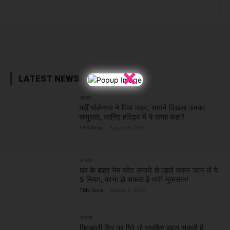
Facebook
X
WhatsApp
Linked
×
LATEST NEWS
आस्था
यहीं भोलेनाथ ने पिया जहर, सामने दिखता उनका
ससुराल, जानिए हरिद्वार में ये जगह कहां?
TBN Desk
-
August 9, 2026
आस्था
घर के बाहर नेम प्लेट लगाने से पहले जरूर जान लें ये
5 नियम, वरना हो सकता है भारी नुकसान!
TBN Desk
-
August 9, 2026
आस्था
छिपकली सिर पर गिरे तो समझिए बदल सकती है