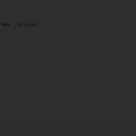
TAGS
IRFC shares
X
WhatsApp
Linkedin