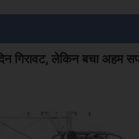
सन प्रशासन
खेल
ट्रेंडिंग
अपराध
मनोरंजन
MONEY मंत्र
बतरस
खेती 
ं दिन गिरावट, लेकिन बचा अहम सप
Face
Share