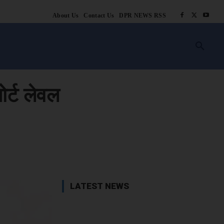
About Us
Contact Us
DPR NEWS RSS
किसानी
लाइफ स्टाइल
स्वास्थ्य
आस्था
चटोरे
ब्लॉग
अन्य
ोर्ट लेवल
book
X
WhatsApp
Linkedin
LATEST NEWS