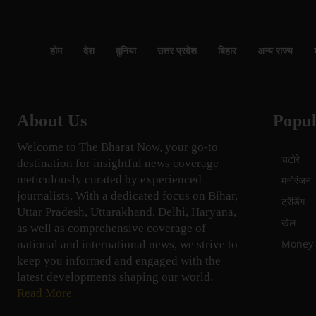
होम
देश
दुनिया
उत्तर प्रदेश
बिहार
अन्य राज्य
About Us
Popul
Welcome to The Bharat Now, your go-to
चटोरे
destination for insightful news coverage
meticulously curated by experienced
मनोरंजन
journalists. With a dedicated focus on Bihar,
ट्रेंडिंग
Uttar Pradesh, Uttarakhand, Delhi, Haryana,
खेल
as well as comprehensive coverage of
Money म
national and international news, we strive to
keep you informed and engaged with the
latest developments shaping our world.
Read More