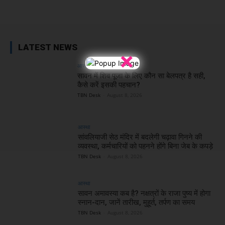
Facebook
X
WhatsApp
Linked
LATEST NEWS
×
आस्था
सावन में शिव पूजा के लिए कौन सा बेलपत्र है सही,
कैसे करें इसकी पहचान?
TBN Desk
-
August 8, 2026
आस्था
सांवलियाजी सेठ मंदिर में बदलेगी चढ़ावा गिनने की
व्यवस्था, कर्मचारियों को पहनने होंगे बिना जेब के कपड़े
TBN Desk
-
August 8, 2026
आस्था
सावन अमावस्या कब है? नक्षत्रों के राजा पुष्य में होगा
स्नान-दान, जानें तारीख, मुहूर्त, तर्पण का समय
TBN Desk
-
August 8, 2026