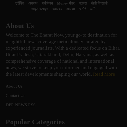
ट्रेंडिंग
अपराध
मनोरंजन
Money मंत्र
बतरस
खेती किसानी
लाइफ स्टाइल
स्वास्थ्य
आस्था
चटोरे
ब्लॉग
About Us
Welcome to The Bharat Now, your go-to destination for
insightful news coverage meticulously curated by
experienced journalists. With a dedicated focus on Bihar,
Uttar Pradesh, Uttarakhand, Delhi, Haryana, as well as
comprehensive coverage of national and international
news, we strive to keep you informed and engaged with
the latest developments shaping our world.
Read More
About Us
Contact Us
DPR NEWS RSS
Popular Categories