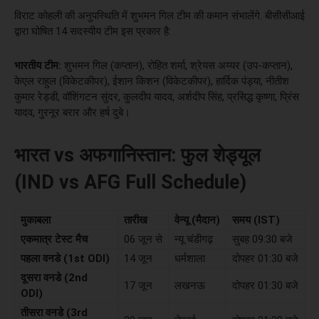
विराट कोहली की अनुपस्थिति में शुभमन गिल टीम की कमान संभालेंगे. बीसीसीआई
द्वारा घोषित 14 सदस्यीय टीम इस प्रकार है:
भारतीय टीम:
शुभमन गिल (कप्तान), रोहित शर्मा, श्रेयस अय्यर (उप-कप्तान),
केएल राहुल (विकेटकीपर), ईशान किशन (विकेटकीपर), हार्दिक पंड्या, नीतीश
कुमार रेड्डी, वॉशिंगटन सुंदर, कुलदीप यादव, अर्शदीप सिंह, प्रसिद्ध कृष्णा, प्रिंस
यादव, गुरनूर बरार और हर्ष दुबे।
भारत vs अफगानिस्तान: फुल शेड्यूल
(IND vs AFG Full Schedule)
मुकाबला
तारीख
वेन्यू (मैदान)
समय (IST)
एकमात्र टेस्ट मैच
06 जून से
न्यू चंडीगढ़
सुबह 09:30 बजे
पहला वनडे (1st ODI)
14 जून
धर्मशाला
दोपहर 01:30 बजे
दूसरा वनडे (2nd
17 जून
लखनऊ
दोपहर 01:30 बजे
ODI)
तीसरा वनडे (3rd