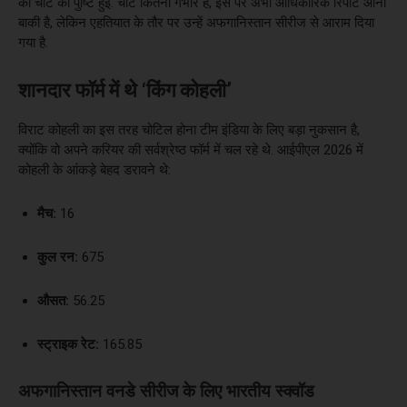
की चोट की पुष्टि हुई. चोट कितनी गंभीर है, इस पर अभी आधिकारिक रिपोर्ट आना
बाकी है, लेकिन एहतियात के तौर पर उन्हें अफगानिस्तान सीरीज से आराम दिया
गया है.
शानदार फॉर्म में थे ‘किंग कोहली’
विराट कोहली का इस तरह चोटिल होना टीम इंडिया के लिए बड़ा नुकसान है,
क्योंकि वो अपने करियर की सर्वश्रेष्ठ फॉर्म में चल रहे थे. आईपीएल 2026 में
कोहली के आंकड़े बेहद डरावने थे:
मैच:
16
कुल रन:
675
औसत:
56.25
स्ट्राइक रेट:
165.85
अफगानिस्तान वनडे सीरीज के लिए भारतीय स्क्वॉड