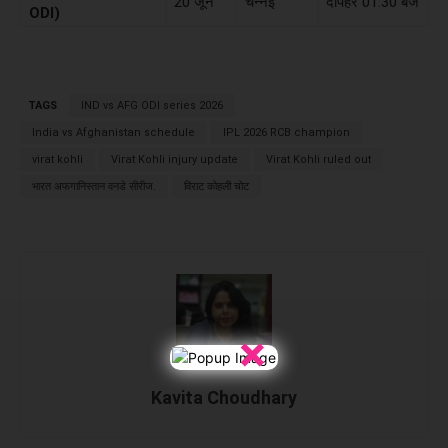
20 जून
चेन्नई
दोपहर 01:30 बजे
ODI)
TAGS
IND vs AFG ODI series 2026
India vs Afghanistan schedule
IPL 2026 RCB champion
virat kohli
Virat Kohli injury update
Virat Kohli ruled out
भारत अफगानिस्तान वनडे सीरीज.
विराट कोहली चोट
×
Kavita Choudhary