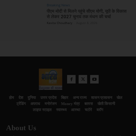
Breaking News
पीएम मोदी से मिलने पहुंचे सीएम योगी, यूपी के विकास
से लेकर 2027 चुनाव तक मंथन की चर्चा
Kavita Choudhary
-
August 8, 2026
होम
देश
दुनिया
उत्तर प्रदेश
बिहार
अन्य राज्य
शासन प्रशासन
खेल
ट्रेंडिंग
अपराध
मनोरंजन
Money मंत्र
बतरस
खेती किसानी
लाइफ स्टाइल
स्वास्थ्य
आस्था
चटोरे
ब्लॉग
About Us