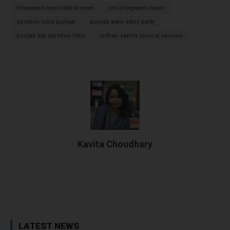
bhagwant mann latest news
cm bhagwant mann
opretion lotus punjab
punjab aam admi party
punjab bjp opretion lotus
vidhan sabha speical session
Kavita Choudhary
Facebook
X
WhatsApp
Linked
LATEST NEWS