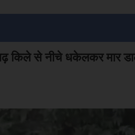
सन प्रशासन
खेल
ट्रेंडिंग
अपराध
मनोरंजन
MONEY मंत्र
बतरस
खेती 
गढ़ किले से नीचे धकेलकर मार डाल
Face
Share