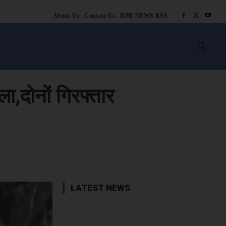
About Us
Contact Us
DPR NEWS RSS
किसानी
लाइफ स्टाइल
स्वास्थ्य
आस्था
चटोरे
ब्लॉग
अन्य
ा,दोनों गिरफ्तार
book
X
WhatsApp
Linkedin
LATEST NEWS