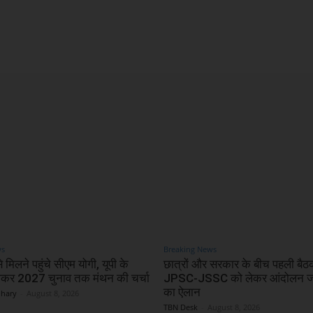
X
WhatsApp
Linkedin
ws
Breaking News
 मिलने पहुंचे सीएम योगी, यूपी के
छात्रों और सरकार के बीच पहली बै
लेकर 2027 चुनाव तक मंथन की चर्चा
JPSC-JSSC को लेकर आंदोलन जा
का ऐलान
dhary
-
August 8, 2026
TBN Desk
-
August 8, 2026