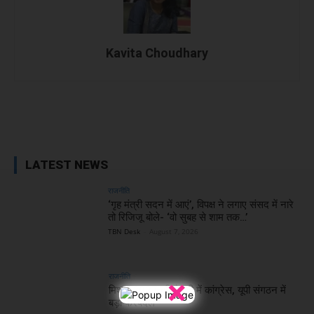
Kavita Choudhary
Facebook
X
WhatsApp
Linked
LATEST NEWS
राजनीति
‘गृह मंत्री सदन में आएं’, विपक्ष ने लगाए संसद में नारे
तो रिजिजू बोले- ‘वो सुबह से शाम तक…’
TBN Desk
-
August 7, 2026
राजनीति
×
मिशन 2027 की तैयारी में कांग्रेस, यूपी संगठन में
बड़ा फेरबदल