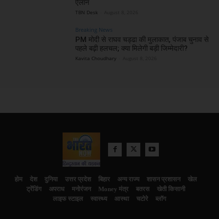
ऐलान
TBN Desk
-
August 8, 2026
Breaking News
PM मोदी से राघव चड्ढा की मुलाकात, पंजाब चुनाव से
पहले बढ़ी हलचल; क्या मिलेगी बड़ी जिम्मेदारी?
Kavita Choudhary
-
August 8, 2026
होम
देश
दुनिया
उत्तर प्रदेश
बिहार
अन्य राज्य
शासन प्रशासन
खेल
ट्रेंडिंग
अपराध
मनोरंजन
Money मंत्र
बतरस
खेती किसानी
लाइफ स्टाइल
स्वास्थ्य
आस्था
चटोरे
ब्लॉग