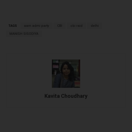
TAGS
aam admi party
CBI
cbi raid
delhi
MANISH SISODIYA
Kavita Choudhary
Facebook
X
WhatsApp
Linked