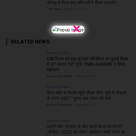
कीचड़ में मिला शव; परिजनों ने किया प्रदर्शन
TBN Desk
-
August 9, 2026
×
RELATED NEWS
Breaking News
CM विजय को बड़ा झटका! परिसीमन पर बुलाई बैठक
में 37 सांसद नहीं पहुंचे, DMK-AIADMK ने किया
बहिष्कार
Kavita Choudhary
-
August 8, 2026
Breaking News
पीएम मोदी से मिलने पहुंचे सीएम योगी, यूपी के विकास
से लेकर 2027 चुनाव तक मंथन की चर्चा
Kavita Choudhary
-
August 8, 2026
Breaking News
छात्रों और सरकार के बीच पहली बैठक बेनतीजा?
JPSC-JSSC को लेकर आंदोलन जारी रखने का