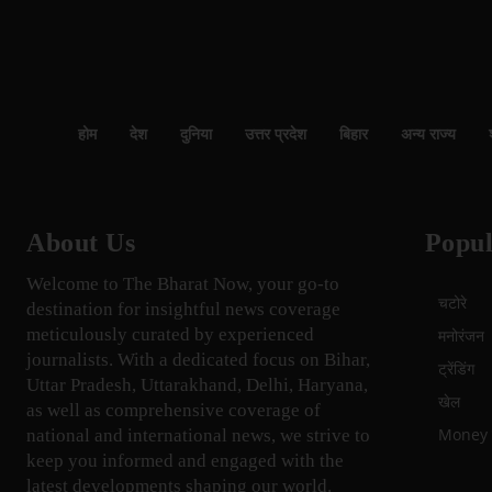
होम
देश
दुनिया
उत्तर प्रदेश
बिहार
अन्य राज्य
About Us
Popul
Welcome to The Bharat Now, your go-to
चटोरे
destination for insightful news coverage
meticulously curated by experienced
मनोरंजन
journalists. With a dedicated focus on Bihar,
ट्रेंडिंग
Uttar Pradesh, Uttarakhand, Delhi, Haryana,
खेल
as well as comprehensive coverage of
Money म
national and international news, we strive to
keep you informed and engaged with the
latest developments shaping our world.