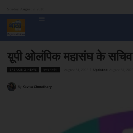
Sunday, August 9, 2026
होम
देश
दुनिया
उत्तर प्रदेश
बिहार
अन्य राज्य
शा
य़ूपी ओलंपिक महासंघ के सचिव पर
August 31, 2022
Updated:
August 31, 202
BREAKING NEWS
उत्तर प्रदेश
By
Kavita Choudhary