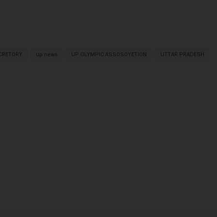
ECRETORY
up news
UP OLYMPIC ASSOSOYETION
UTTAR PRADESH
X
WhatsApp
Linkedin