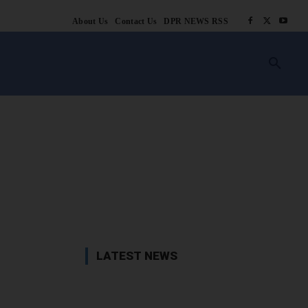
About Us
Contact Us
DPR NEWS RSS
किसानी
लाइफ स्टाइल
स्वास्थ्य
आस्था
चटोरे
ब्लॉग
अन्य
book
X
WhatsApp
Linkedin
LATEST NEWS