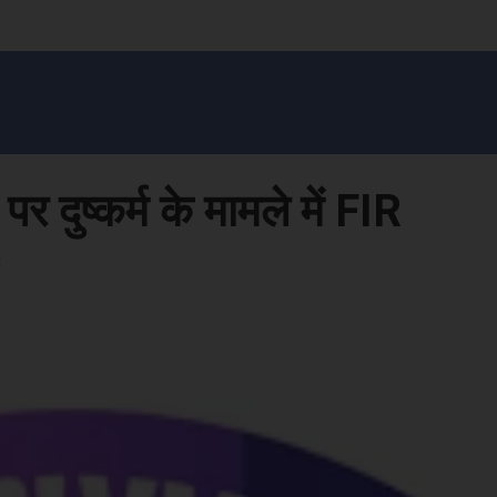
सन प्रशासन
खेल
ट्रेंडिंग
अपराध
मनोरंजन
MONEY मंत्र
बतरस
खेती 
 दुष्कर्म के मामले में FIR
2
Face
Share