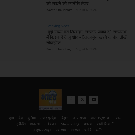
को साधने की रणनीति तैयार
Kavita Choudhary
-
August 6, 2026
Breaking News
‘मुझे नियम मत सिखाइए, सरकार जवाब दे’, राज्यसभा
में किरेन रिजिजू और मल्लिकार्जुन खरगे के बीच तीखी
नोकझोंक
Kavita Choudhary
-
August 6, 2026
होम
देश
दुनिया
उत्तर प्रदेश
बिहार
अन्य राज्य
शासन प्रशासन
खेल
ट्रेंडिंग
अपराध
मनोरंजन
Money मंत्र
बतरस
खेती किसानी
लाइफ स्टाइल
स्वास्थ्य
आस्था
चटोरे
ब्लॉग