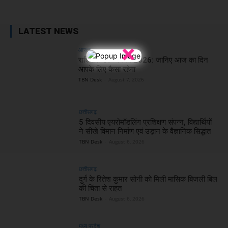
LATEST NEWS
×
आस्था
राशिफल 07 अगस्त 2026: जानिए आज का दिन
आपके लिए कैसा रहेगा
TBN Desk
-
August 7, 2026
छत्तीसगढ़
5 दिवसीय एयरोमॉडलिंग प्रशिक्षण संपन्न, विद्यार्थियों
ने सीखे विमान निर्माण एवं उड़ान के वैज्ञानिक सिद्धांत
TBN Desk
-
August 6, 2026
छत्तीसगढ़
दुर्ग के रितेश कुमार सोनी को मिली मासिक बिजली बिल
की चिंता से राहत
TBN Desk
-
August 6, 2026
मध्य प्रदेश