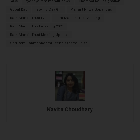
TAGS
ayodhya ram mandir news
Champat Rai resignation
Gopal Rao
Govind Dev Giri
Mahant Nritya Gopal Das
Ram Mandir Trust live
Ram Mandir Trust Meeting
Ram Mandir Trust meeting 2026
Ram Mandir Trust Meeting Update
Shri Ram Janmabhoomi Teerth Kshetra Trust
Kavita Choudhary
Facebook
X
WhatsApp
Linked