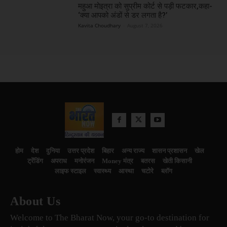
महुआ मोइत्रा को सुप्रीम कोर्ट से पड़ी फटकार,कहा-
‘क्या आपको अंडों से डर लगता है?’
Kavita Choudhary
-
August 7, 2026
होम
देश
दुनिया
उत्तर प्रदेश
बिहार
अन्य राज्य
शासन प्रशासन
खेल
ट्रेंडिंग
अपराध
मनोरंजन
Money मंत्र
बतरस
खेती किसानी
लाइफ स्टाइल
स्वास्थ्य
आस्था
चटोरे
ब्लॉग
About Us
Welcome to The Bharat Now, your go-to destination for