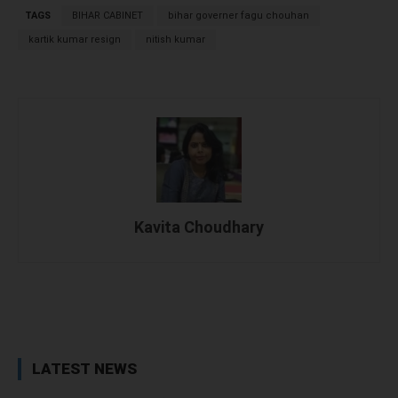
TAGS
BIHAR CABINET
bihar governer fagu chouhan
kartik kumar resign
nitish kumar
Kavita Choudhary
Facebook
X
WhatsApp
Linked
LATEST NEWS