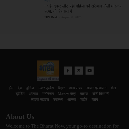
बिहार
गवाही देकर लौट रही महिला की सरेआम गोली मारकर
हत्या, दो हिरासत में
TBN Desk
-
August 8, 2026
होम
देश
दुनिया
उत्तर प्रदेश
बिहार
अन्य राज्य
शासन प्रशासन
खेल
ट्रेंडिंग
अपराध
मनोरंजन
Money मंत्र
बतरस
खेती किसानी
लाइफ स्टाइल
स्वास्थ्य
आस्था
चटोरे
ब्लॉग
About Us
Welcome to The Bharat Now, your go-to destination for