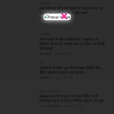
मध्य प्रदेश
बाबा महाकाल की दूसरी सवारी में उमड़ा आस्था का
×
जनसैलाब, भगोरिया नृत्य ने बांधा समां
TBN Desk
-
August 10, 2026
मध्य प्रदेश
रूमी जाफरी ने किया बायोग्राफी ’’अखाड़ा’’ का
विमोचन डी.एस.पी. सलीम खान के जीवन पर लिखी
गई किताब
TBN Desk
-
August 10, 2026
देश
राज्यसभा से पारित हुआ बैंकर्स बुक्स एविडेंस बिल,
बैंकिंग कानून में आएगा बड़ा बदलाव
TBN Desk
-
August 10, 2026
Breaking News
Meta को मोदी सरकार का बड़ा निर्देश, फर्जी
प्रोपेगेंडा रोकने के लिए एल्गोरिदम बदलने को कहा
Kavita Choudhary
-
August 10, 2026