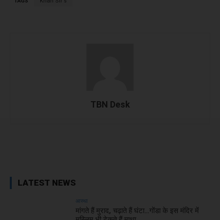
TAGS
Khan Sir's
TBN Desk
Facebook
X
WhatsApp
Linked
LATEST NEWS
आस्था
मांगते हैं मुराद, चढ़ाते हैं घंटा…गोंडा के इस मंदिर में
मुस्लिम भी टेकते हैं माथा