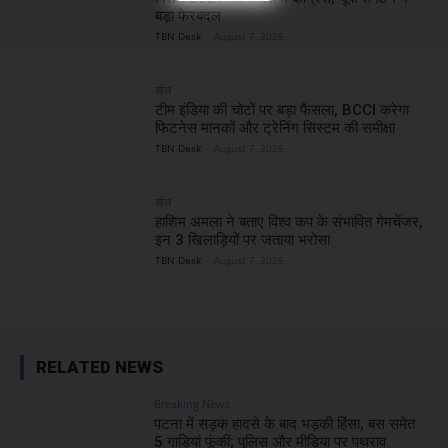
बड़ा फेरबदल
TBN Desk
-
August 7, 2026
खेल
टीम इंडिया की चोटों पर बड़ा फैसला, BCCI करेगा
फिटनेस मानकों और ट्रेनिंग सिस्टम की समीक्षा
TBN Desk
-
August 7, 2026
खेल
हाशिम अमला ने बताए विश्व कप के संभावित गेमचेंजर,
इन 3 खिलाड़ियों पर जताया भरोसा
TBN Desk
-
August 7, 2026
RELATED NEWS
Breaking News
पटना में सड़क हादसे के बाद भड़की हिंसा, बस समेत
5 गाड़ियां फूंकीं; पुलिस और मीडिया पर पथराव