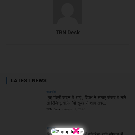
TBN Desk
Facebook
X
WhatsApp
Linked
LATEST NEWS
राजनीति
‘गृह मंत्री सदन में आएं’, विपक्ष ने लगाए संसद में नारे
तो रिजिजू बोले- ‘वो सुबह से शाम तक…’
TBN Desk
-
August 7, 2026
×
राजनीति
मिशन 2027 की तैयारी में कांग्रेस, यूपी संगठन में