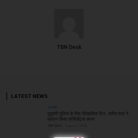
TBN Desk
Facebook
X
WhatsApp
Linked
LATEST NEWS
राजनीति
पुडुचेरी पुलिस के लिए ऐतिहासिक दिन, अमित शाह ने
प्रदान किया प्रेसिडेंट्स कलर
TBN Desk
-
August 9, 2026