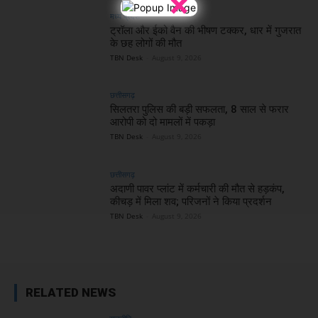
×
मध्य प्रदेश
ट्रॉला और ईको वैन की भीषण टक्कर, धार में गुजरात
के छह लोगों की मौत
TBN Desk
-
August 9, 2026
छत्तीसगढ़
सिलतरा पुलिस की बड़ी सफलता, 8 साल से फरार
आरोपी को दो मामलों में पकड़ा
TBN Desk
-
August 9, 2026
छत्तीसगढ़
अदाणी पावर प्लांट में कर्मचारी की मौत से हड़कंप,
कीचड़ में मिला शव; परिजनों ने किया प्रदर्शन
TBN Desk
-
August 9, 2026
RELATED NEWS