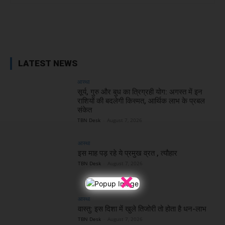
Facebook
X
WhatsApp
Linked
LATEST NEWS
आस्था
सूर्य, गुरु और बुध का त्रिग्रही योग: अगस्त में इन
राशियों की बदलेगी किस्मत, आर्थिक लाभ के प्रबल
संकेत
TBN Desk
-
August 7, 2026
आस्था
इस माह पड़ रहे ये प्रमुख व्रत , त्यौहार
TBN Desk
-
August 7, 2026
×
आस्था
वास्तु: इस दिशा में खुले तिजोरी तो होता है धन-लाभ
TBN Desk
-
August 7, 2026